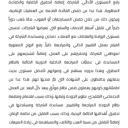
رفع المستوى الأدائي للشركة، إضافة لتحقيق الكفاية والكفاءة
المطلوبة، هذا عدا عن خفض الفائدة الناجمة عن العمليات الإنتاجية،
ويكون ذلك من خلال خفض المسترجعات أو العيوب، ممّا يلعب دوراً
كبيراً في تقليل أسعار الخدمات والسلع التي تعرضها الشركات. تحسين
مستوى الروابط والعلاقات مع العملاء. تمكين ومساعدة الشركة في
القيام بعمل التقييم الذاتي والمراجعة ذاتياً. رفع الروح المعنوية
لموظفي الشركة، وتحفيزهم على العمل، إضافةً لتشجيعهم على
المساعدة في عمليّات المراجعة الداخلية الدورية الخاصّة بالنظام
المطبق، وهذا بدوره يساهم في وصولهم لأفضل مستوى بحيث
يجعلهم يحافظون على الشهادة التي تمّ منحها لهم، هذا عدا عن
اطمئنانهم كونهم يعملون ضمن نظام موثّق يبعد كلّ البعد عن العمل
الاجتماعيّ التقليديّ. تطوير الجودة وثباتها، وذلك بسبب اهتمام ومتابعة
نظام الجودة للمراجعة والتقييم. مساعدة الشركة ومساندتها في
تحقيق أهدافها الخاصّة الربحية، وذلك بسبب التقليل من تكلفة الإنتاج،
إضافةً للتقليل من نسبة العيب والتالف، والمساهمة في زيادة المبيعات