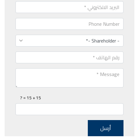
15 + 15 = ?
أرسل